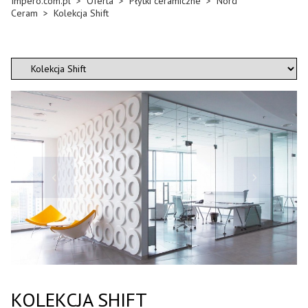
Impero.com.pl
>
Oferta
>
Płytki ceramiczne
>
Nord
Ceram
>
Kolekcja Shift
KOLEKCJA SHIFT