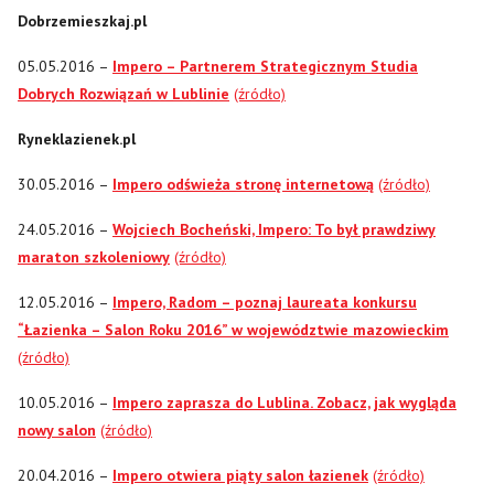
Dobrzemieszkaj.pl
05.05.2016 –
Impero – Partnerem Strategicznym Studia
Dobrych Rozwiązań w Lublinie
(źródło)
Ryneklazienek.pl
30.05.2016 –
Impero odświeża stronę internetową
(źródło)
24.05.2016 –
Wojciech Bocheński, Impero: To był prawdziwy
maraton szkoleniowy
(źródło)
12.05.2016 –
Impero, Radom – poznaj laureata konkursu
“Łazienka – Salon Roku 2016” w województwie mazowieckim
(źródło)
10.05.2016 –
Impero zaprasza do Lublina. Zobacz, jak wygląda
nowy salon
(źródło)
20.04.2016 –
Impero otwiera piąty salon łazienek
(źródło)