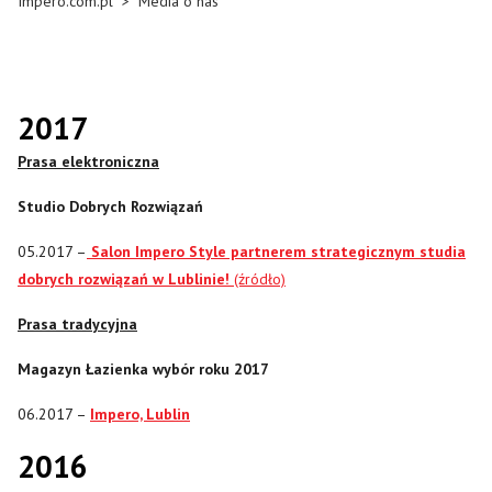
Impero.com.pl
>
Media o nas
2017
Prasa elektroniczna
Studio Dobrych Rozwiązań
05.2017 –
Salon Impero Style partnerem strategicznym studia
dobrych rozwiązań w Lublinie!
(źródło)
Prasa tradycyjna
Magazyn Łazienka wybór roku 2017
06.2017 –
Impero, Lublin
2016