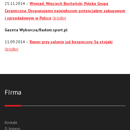
25.11.2014 –
Wywiad: Wojciech Bocheński, Polska Grupa
Ceramiczna: Dysponujemy największym potencjałem zakupowym
i sprzedażowym w Polsce
(źródło)
Gazeta Wyborcza/Radom.sport.pl
11.09.2014 –
Rower przy salonie już bezpieczny. Są stojaki
(źródło)
Firma
Kontakt
O Impero