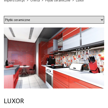
Impero.com.pl
>
Oferta
>
Płytki ceramiczne
>
Luxor
LUXOR