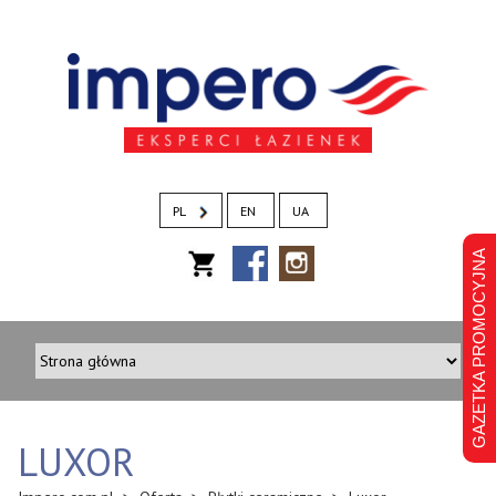
PL
EN
UA
GAZETKA PROMOCYJNA
LUXOR