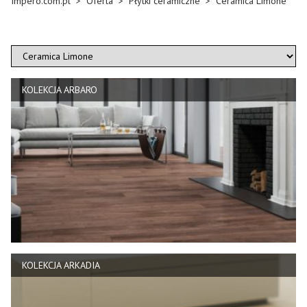
Impero.com.pl
>
Oferta
>
Płytki ceramiczne
>
Ceramica Limone
KOLEKCJA ARBARO
KOLEKCJA ARKADIA