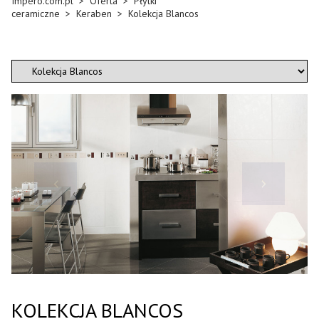
Impero.com.pl
>
Oferta
>
Płytki
ceramiczne
>
Keraben
>
Kolekcja Blancos
KOLEKCJA BLANCOS