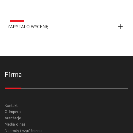
ZAPYTAJ O WYCENĘ
Firma
Kontakt
O Impero
Aranżacje
Media o nas
Nagrody i wyróżnienia