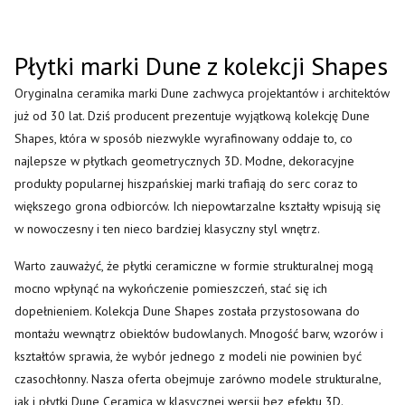
Płytki marki Dune z kolekcji Shapes
Oryginalna ceramika marki Dune zachwyca projektantów i architektów
już od 30 lat. Dziś producent prezentuje wyjątkową kolekcję Dune
Shapes, która w sposób niezwykle wyrafinowany oddaje to, co
najlepsze w płytkach geometrycznych 3D. Modne, dekoracyjne
produkty popularnej hiszpańskiej marki trafiają do serc coraz to
większego grona odbiorców. Ich niepowtarzalne kształty wpisują się
w nowoczesny i ten nieco bardziej klasyczny styl wnętrz.
Warto zauważyć, że płytki ceramiczne w formie strukturalnej mogą
mocno wpłynąć na wykończenie pomieszczeń, stać się ich
dopełnieniem. Kolekcja Dune Shapes została przystosowana do
montażu wewnątrz obiektów budowlanych. Mnogość barw, wzorów i
kształtów sprawia, że wybór jednego z modeli nie powinien być
czasochłonny. Nasza oferta obejmuje zarówno modele strukturalne,
jak i płytki Dune Ceramica w klasycznej wersji bez efektu 3D.