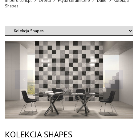
Impero.com.pl
>
Oferta
>
Płytki ceramiczne
>
Dune
>
Kolekcja
Shapes
KOLEKCJA SHAPES