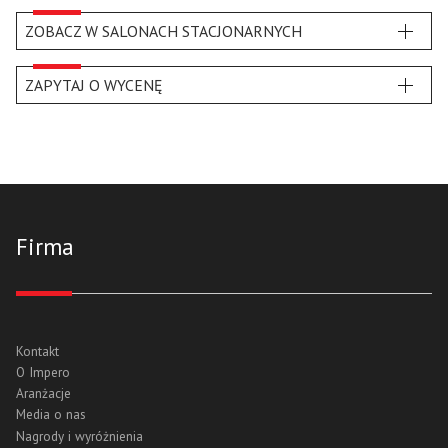
ZOBACZ W SALONACH STACJONARNYCH
ZAPYTAJ O WYCENĘ
Firma
Kontakt
O Impero
Aranżacje
Media o nas
Nagrody i wyróżnienia