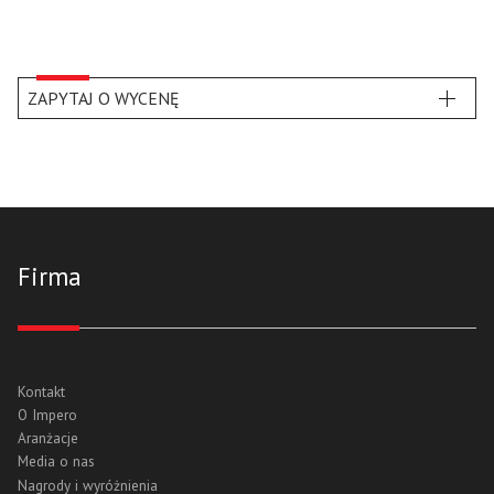
ZAPYTAJ O WYCENĘ
Firma
Kontakt
O Impero
Aranżacje
Media o nas
Nagrody i wyróżnienia