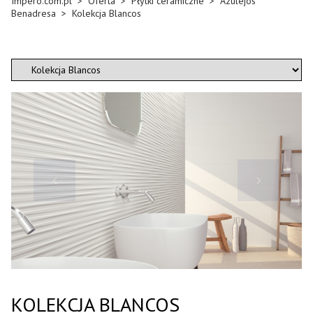
Impero.com.pl
>
Oferta
>
Płytki ceramiczne
>
Azulejos
Benadresa
>
Kolekcja Blancos
KOLEKCJA BLANCOS