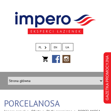
PL
EN
UA
GAZETKA PROMOCYJNA
PORCELANOSA