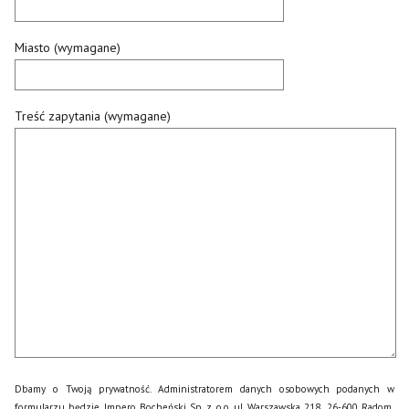
Miasto (wymagane)
Treść zapytania (wymagane)
Dbamy o Twoją prywatność. Administratorem danych osobowych podanych w
formularzu będzie Impero Bocheński Sp. z o.o. ul. Warszawska 218, 26-600 Radom,