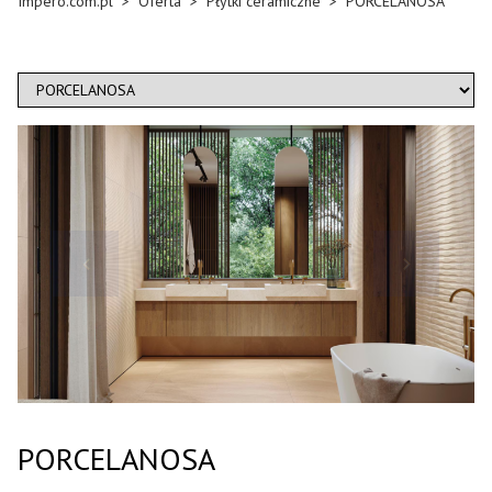
Impero.com.pl
>
Oferta
>
Płytki ceramiczne
>
PORCELANOSA
PORCELANOSA