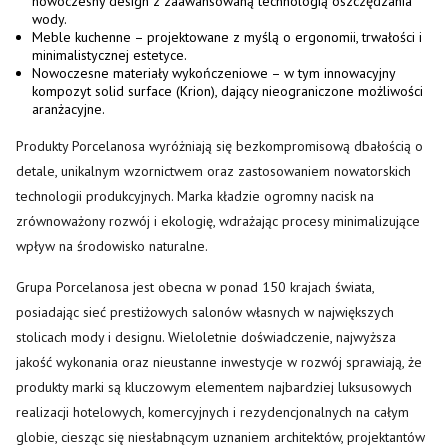
nowoczesny design z zaawansowaną technologią oszczędzania
wody.
Meble kuchenne – projektowane z myślą o ergonomii, trwałości i
minimalistycznej estetyce.
Nowoczesne materiały wykończeniowe – w tym innowacyjny
kompozyt solid surface (Krion), dający nieograniczone możliwości
aranżacyjne.
Produkty Porcelanosa wyróżniają się bezkompromisową dbałością o
detale, unikalnym wzornictwem oraz zastosowaniem nowatorskich
technologii produkcyjnych. Marka kładzie ogromny nacisk na
zrównoważony rozwój i ekologię, wdrażając procesy minimalizujące
wpływ na środowisko naturalne.
Grupa Porcelanosa jest obecna w ponad 150 krajach świata,
posiadając sieć prestiżowych salonów własnych w największych
stolicach mody i designu. Wieloletnie doświadczenie, najwyższa
jakość wykonania oraz nieustanne inwestycje w rozwój sprawiają, że
produkty marki są kluczowym elementem najbardziej luksusowych
realizacji hotelowych, komercyjnych i rezydencjonalnych na całym
globie, ciesząc się niesłabnącym uznaniem architektów, projektantów