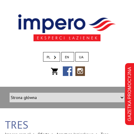
PL
EN
UA
GAZETKA PROMOCYJNA
TRES