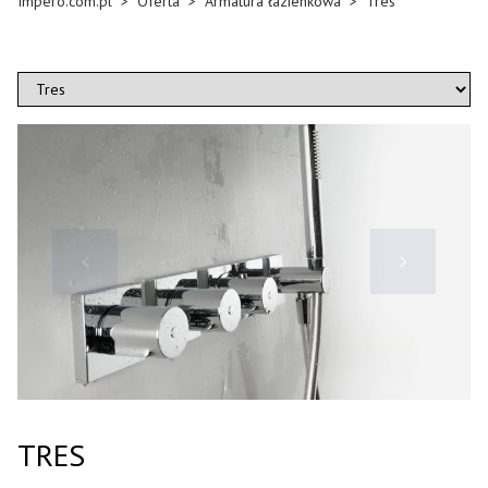
Impero.com.pl
>
Oferta
>
Armatura łazienkowa
>
Tres
TRES