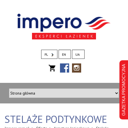
PL
EN
UA
GAZETKA PROMOCYJNA
STELAŻE PODTYNKOWE