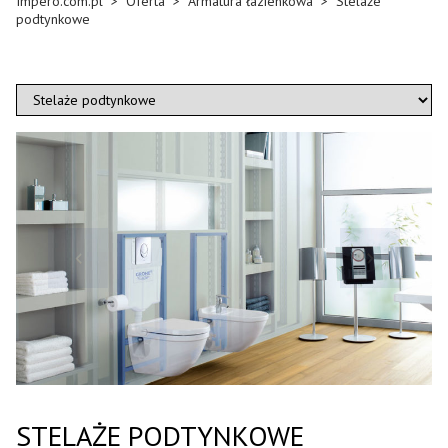
Impero.com.pl
>
Oferta
>
Armatura łazienkowa
>
Stelaże
podtynkowe
STELAŻE PODTYNKOWE