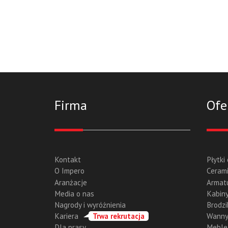
Firma
Ofe
Kontakt
Płytki
O Impero
Cerami
Aranżacje
Armat
Media o nas
Kabiny
Nagrody i wyróżnienia
Brodzi
Kariera
Trwa rekrutacja
Wann
Dla prasy
Meble