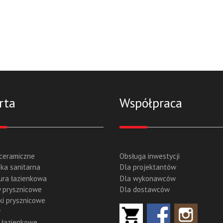
rta
Współpraca
 ceramiczne
Obsługa inwestycji
ka sanitarna
Dla projektantów
ura łazienkowa
Dla wykonawców
 prysznicowe
Dla dostawców
ki prysznicowe
y
 łazienkowe