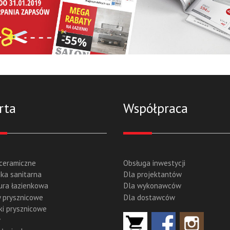
rta
Współpraca
 ceramiczne
Obsługa inwestycji
ka sanitarna
Dla projektantów
ura łazienkowa
Dla wykonawców
 prysznicowe
Dla dostawców
ki prysznicowe
y