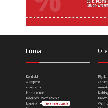
Firma
Ofe
Kontakt
Płytki
O Impero
Cerami
Aranżacje
Armat
Media o nas
Kabiny
Nagrody i wyróżnienia
Brodzi
Kariera
Trwa rekrutacja
Wann