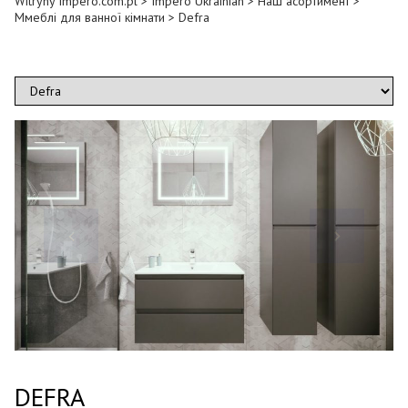
Witryny Impero.com.pl
>
Impero Ukrainian
>
Наш асортимент
>
Ммеблі для ванної кімнати
>
Defra
DEFRA