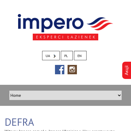
UA
PL
EN
Aкції
DEFRA