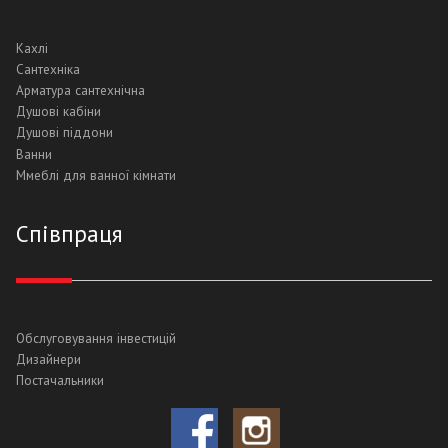
Кахлі
Cантехніка
Aрматура сантехнічна
Душові кабіни
Душові піддони
Ванни
Ммеблі для ванної кімнати
Cпівпраця
Обслуговування інвестицій
Дизайнери
Постачальники