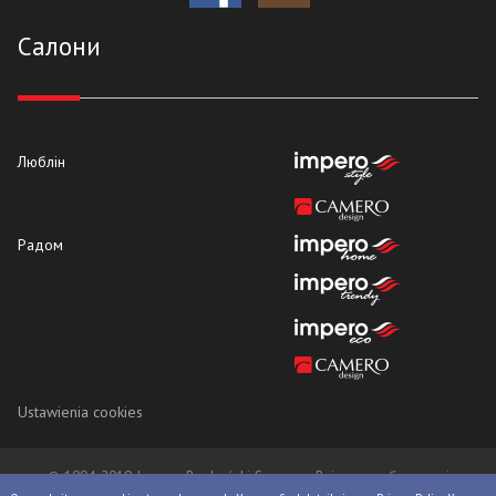
Cалони
Люблін
Радом
Ustawienia cookies
© 1994-2019 Impero Bocheński Sp. z o.o. Всі права збережені